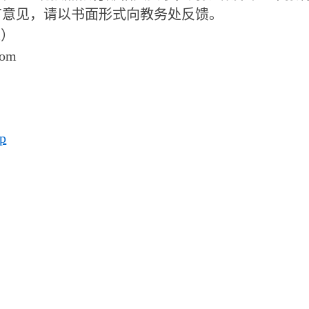
有意见，请以书面形式向教务处反馈。
处）
com
p