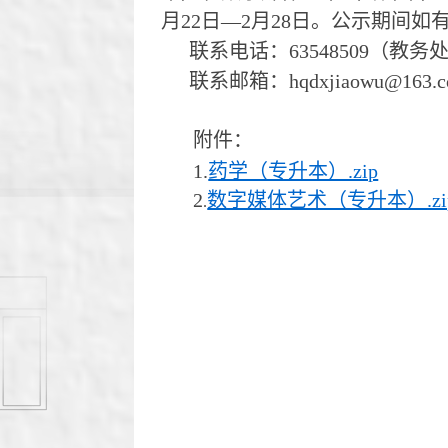
月
22
日
—2
月
28
日
。公示期间如
联系电话：
63548509
（教务
联系邮箱：
hqdxjiaowu
@
163
.
附件：
1.
药学（专升本）.zip
2
数字媒体艺术（专升本）.zi
.